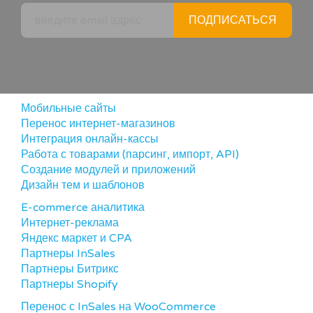
ПОДПИСАТЬСЯ
Мобильные сайты
Перенос интернет-магазинов
Интеграция онлайн-кассы
Работа с товарами (парсинг, импорт, API)
Создание модулей и приложений
Дизайн тем и шаблонов
E-commerce аналитика
Интернет-реклама
Яндекс маркет и CPA
Партнеры InSales
Партнеры Битрикс
Партнеры Shopify
Перенос с InSales на WooCommerce