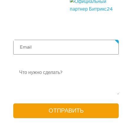
Настройка и создание
модулей
Интернет-магазин на
платформе Битрикс "под ключ"
Техподдержка через хелпдеск с билингом