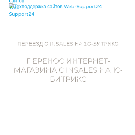
ВХОД
МЕНЮ
ПЕРЕЕЗД С INSALES НА 1С-БИТРИКС
ПЕРЕНОС ИНТЕРНЕТ-
МАГАЗИНА С INSALES НА 1С-
БИТРИКС
Полная выгрузка данных через API InSales
Перенос товаров с фото, описаниями и свойствами
Миграция базы клиентов и истории заказов
Настройка редиректов для сохранения SEO
Перенос дизайна или адаптация под новую CMS
Готовый скрипт автоматической выгрузки